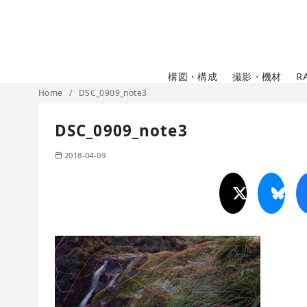
コ
ン
テ
ン
構図・構成
撮影・機材
R
ツ
Home
DSC_0909_note3
へ
移
DSC_0909_note3
動
2018-04-09