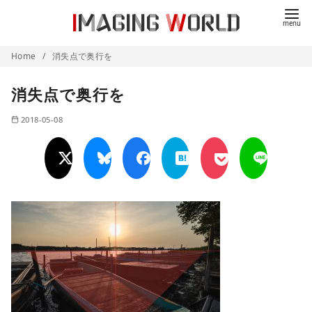
コ
ン
テ
Home
消失点で奥行を
ン
ツ
消失点で奥行を
へ
移
2018-05-08
動