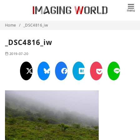
コ
ン
テ
Home
_DSC4816_iw
ン
ツ
_DSC4816_iw
へ
移
2019-07-20
動