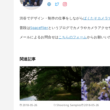
渋谷でデザイン・制作の仕事をしながら
ぱくたそカメラ
普段は
SpaceFlier
というブログでカメラやカメラアクセ
メールによるお問合せは
こちらのフォーム
からお願いい
関連記事
2018-05-26
Shooting Samples
2018-05-26