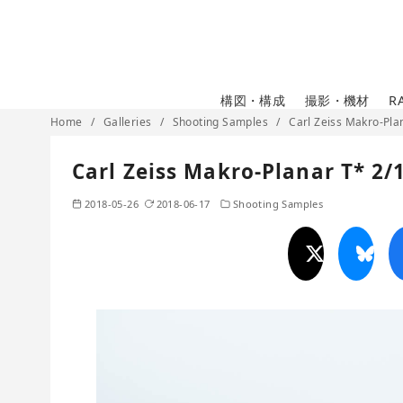
コ
ン
テ
ン
構図・構成
撮影・機材
R
ツ
Home
Galleries
Shooting Samples
Carl Zeiss Makro-Pla
へ
移
Carl Zeiss Makro-Planar T* 2/
動
2018-05-26
2018-06-17
Shooting Samples