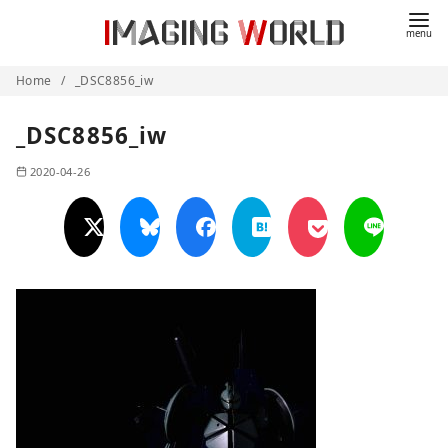
コ
ン
テ
Home
_DSC8856_iw
ン
ツ
_DSC8856_iw
へ
移
2020-04-26
動