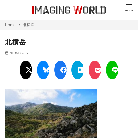
コ
ン
テ
Home
北横岳
ン
ツ
北横岳
へ
移
2018-06-16
動