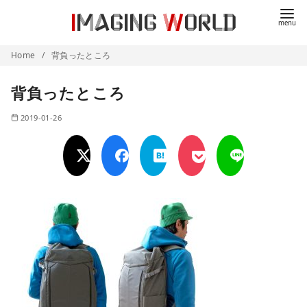
コ
ン
テ
Home
背負ったところ
ン
ツ
背負ったところ
へ
移
2019-01-26
動