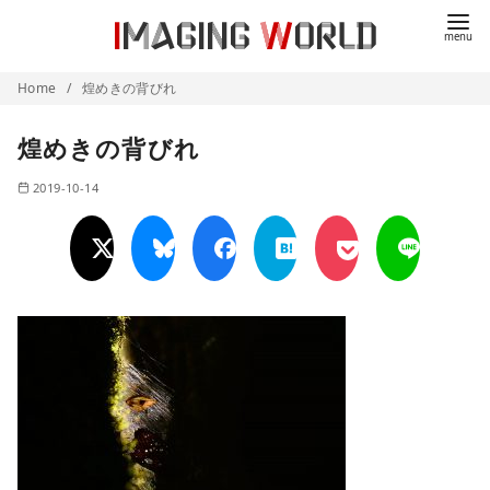
コ
ン
テ
Home
煌めきの背びれ
ン
ツ
煌めきの背びれ
へ
移
2019-10-14
動